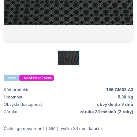
Akce
Množstevní sleva
Kód produktu
196.GM03.A3
Hmotnost
5,30 Kg
Obvyklá dostupnost
obvykle do 3 dnů
Záruka
záruka 24 měsíců (2 roky)
Čistící gumová rohož ( GM ), výška 23 mm, kaučuk.