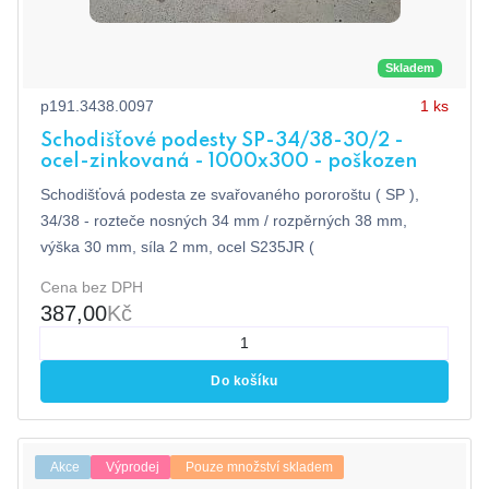
Skladem
p191.3438.0097
1 ks
Schodišťové podesty SP-34/38-30/2 -
ocel-zinkovaná - 1000x300 - poškozen
Schodišťová podesta ze svařovaného pororoštu ( SP ),
34/38 - rozteče nosných 34 mm / rozpěrných 38 mm,
výška 30 mm, síla 2 mm, ocel S235JR (
Cena bez DPH
387,00
Kč
Do košíku
Akce
Výprodej
Pouze množství skladem