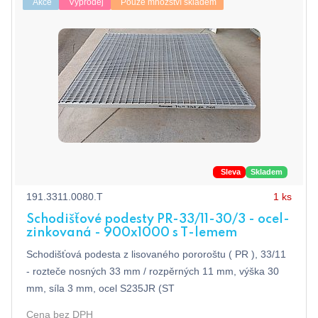
Akce
Výprodej
Pouze množství skladem
Sleva
Skladem
191.3311.0080.T
1 ks
Schodišťové podesty PR-33/11-30/3 - ocel-
zinkovaná - 900x1000 s T-lemem
Schodišťová podesta z lisovaného pororoštu ( PR ), 33/11
- rozteče nosných 33 mm / rozpěrných 11 mm, výška 30
mm, síla 3 mm, ocel S235JR (ST
Cena bez DPH