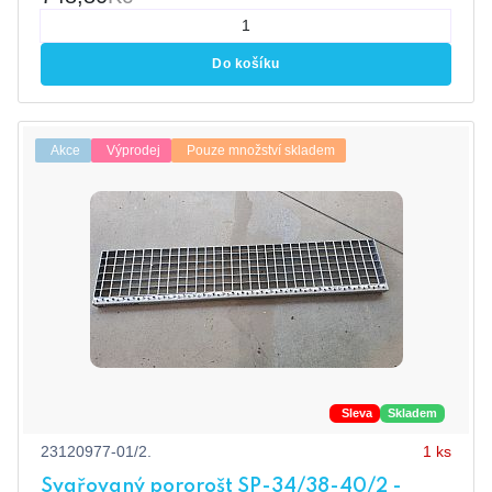
Do košíku
Akce
Výprodej
Pouze množství skladem
Sleva
Skladem
23120977-01/2.
1 ks
Svařovaný pororošt SP-34/38-40/2 -