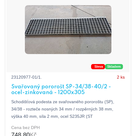
Sleva
Skladem
23120977-01/1.
2 ks
Svařovaný pororošt SP-34/38-40/2 -
ocel-zinkovaná - 1200x305
Schodišťová podesta ze svařovaného pororoštu (SP),
34/38 - rozteče nosných 34 mm / rozpěrných 38 mm,
výška 40 mm, síla 2 mm, ocel S235JR (ST
Cena bez DPH
748,80
Kč