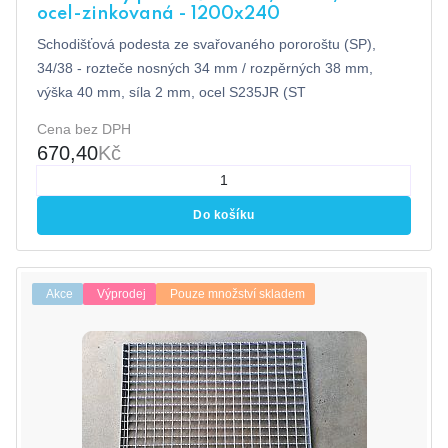
ocel-zinkovaná - 1200x240
Schodišťová podesta ze svařovaného pororoštu (SP),
34/38 - rozteče nosných 34 mm / rozpěrných 38 mm,
výška 40 mm, síla 2 mm, ocel S235JR (ST
Cena bez DPH
670,40
Kč
Do košíku
Akce
Výprodej
Pouze množství skladem