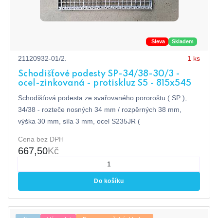
Sleva
Skladem
21120932-01/2.
1 ks
Schodišťové podesty SP-34/38-30/3 -
ocel-zinkovaná - protiskluz S5 - 815x545
Schodišťová podesta ze svařovaného pororoštu ( SP ),
34/38 - rozteče nosných 34 mm / rozpěrných 38 mm,
výška 30 mm, síla 3 mm, ocel S235JR (
Cena bez DPH
667,50
Kč
Do košíku