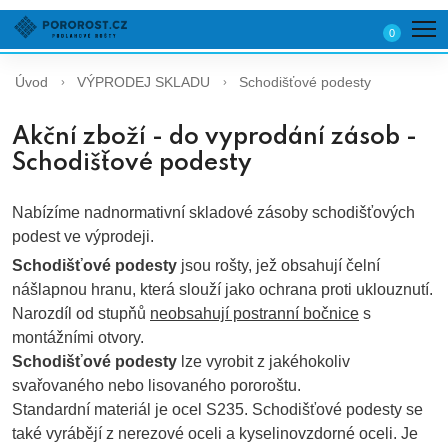
0
Úvod
VÝPRODEJ SKLADU
Schodišťové podesty
Akční zboží - do vyprodání zásob -
Schodišťové podesty
Nabízíme nadnormativní skladové zásoby schodišťových
podest ve výprodeji.
Schodišťové podesty
jsou rošty, jež obsahují čelní
nášlapnou hranu, která slouží jako ochrana proti uklouznutí.
Narozdíl od stupňů
neobsahují postranní bočnice
s
montážními otvory.
Schodišťové podesty
lze vyrobit z jakéhokoliv
svařovaného nebo lisovaného pororoštu.
Standardní materiál je ocel S235. Schodišťové podesty se
také vyrábějí z nerezové oceli a kyselinovzdorné oceli. Je