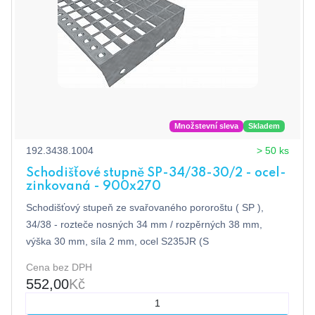
Množstevní sleva
Skladem
192.3438.1004
> 50 ks
Schodišťové stupně SP-34/38-30/2 - ocel-
zinkovaná - 900x270
Schodišťový stupeň ze svařovaného pororoštu ( SP ),
34/38 - rozteče nosných 34 mm / rozpěrných 38 mm,
výška 30 mm, síla 2 mm, ocel S235JR (S
Cena bez DPH
552,00
Kč