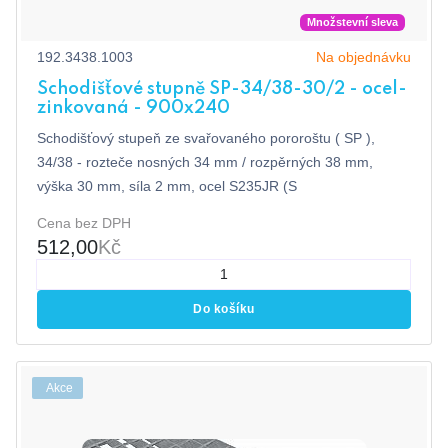
Množstevní sleva
192.3438.1003
Na objednávku
Schodišťové stupně SP-34/38-30/2 - ocel-
zinkovaná - 900x240
Schodišťový stupeň ze svařovaného pororoštu ( SP ),
34/38 - rozteče nosných 34 mm / rozpěrných 38 mm,
výška 30 mm, síla 2 mm, ocel S235JR (S
Cena bez DPH
512,00
Kč
Do košíku
Akce