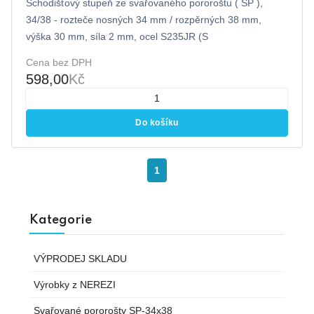
Schodišťový stupeň ze svařovaného pororoštu ( SP ),
34/38 - rozteče nosných 34 mm / rozpěrných 38 mm,
výška 30 mm, síla 2 mm, ocel S235JR (S
Cena bez DPH
598,00
Kč
Do košíku
1
Kategorie
VÝPRODEJ SKLADU
Výrobky z NEREZI
Svařované pororošty SP-34x38