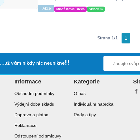
zinkováním dle EN ISO 1461, bez protiskluzu.
Akce
Množstevní sleva
Skladem
Strana 1/1
1
...už vám nikdy nic neunikne!!!
Informace
Kategorie
Sl
Obchodní podmínky
O nás
Výdejní doba skladu
Individuální nabídka
Doprava a platba
Rady a tipy
Reklamace
Odstoupení od smlouvy