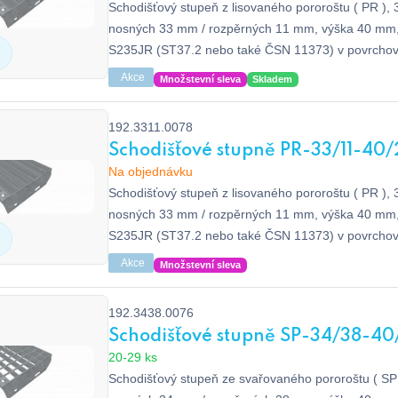
Schodišťový stupeň z lisovaného pororoštu ( PR ), 
nosných 33 mm / rozpěrných 11 mm, výška 40 mm, 
S235JR (ST37.2 nebo také ČSN 11373) v povrcho
zinkováním dle EN ISO 1461, bez protiskluzu.
Akce
Množstevní sleva
Skladem
192.3311.0078
Schodišťové stupně PR-33/11-40/
Na objednávku
Schodišťový stupeň z lisovaného pororoštu ( PR ), 
nosných 33 mm / rozpěrných 11 mm, výška 40 mm, 
S235JR (ST37.2 nebo také ČSN 11373) v povrcho
zinkováním dle EN ISO 1461, bez protiskluzu.
Akce
Množstevní sleva
192.3438.0076
Schodišťové stupně SP-34/38-40
20-29 ks
Schodišťový stupeň ze svařovaného pororoštu ( SP 