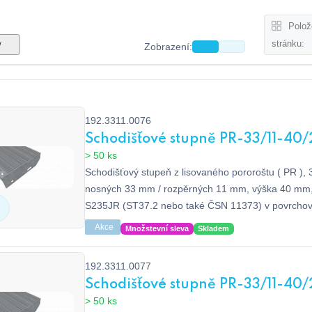
Polož
stránku:
y
Zobrazení:
192.3311.0076
Schodišťové stupně PR-33/11-40/
> 50 ks
Schodišťový stupeň z lisovaného pororoštu ( PR ), 
nosných 33 mm / rozpěrných 11 mm, výška 40 mm, 
S235JR (ST37.2 nebo také ČSN 11373) v povrcho
zinkováním dle EN ISO 1461, bez protiskluzu.
Akce
Množstevní sleva
Skladem
192.3311.0077
Schodišťové stupně PR-33/11-40/
> 50 ks