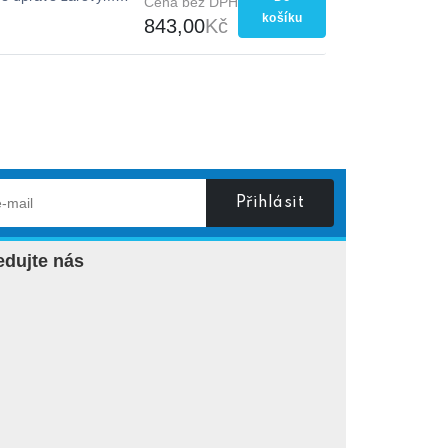
Cena bez DPH
košíku
843,00
Kč
Přihlásit
edujte nás