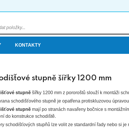
Y
KONTAKTY
odišťové stupně šířky 1200 mm
išťové stupně
šířky 1200 mm z pororoštů slouží k montáži sch
hrana schodišťového stupně je opatřena protiskluzovou úpravou,
išťové stupně
mají po stranách navařeny bočnice s montážním
ní do konstrukce schodiště.
y schodišťových stupňů lze volit ze standardní řady nebo si je 