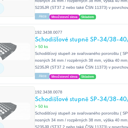
nosných 34 mm / rozpěrných 38 mm, výška 40 mm, 
S235JR (ST37.2 nebo také ČSN 11373) v povrcho
zinkováním dle EN ISO 1461, bez protiskluzu.
Akce
Množstevní sleva
Skladem
192.3438.0077
Schodišťové stupně SP-34/38-40
> 50 ks
Schodišťový stupeň ze svařovaného pororoštu ( SP 
nosných 34 mm / rozpěrných 38 mm, výška 40 mm, 
S235JR (ST37.2 nebo také ČSN 11373) v povrcho
zinkováním dle EN ISO 1461, bez protiskluzu.
Akce
Množstevní sleva
Skladem
192.3438.0078
Schodišťové stupně SP-34/38-40
> 50 ks
Schodišťový stupeň ze svařovaného pororoštu ( SP 
nosných 34 mm / rozpěrných 38 mm, výška 40 mm, 
S235JR (ST37.2 nebo také ČSN 11373) v povrcho