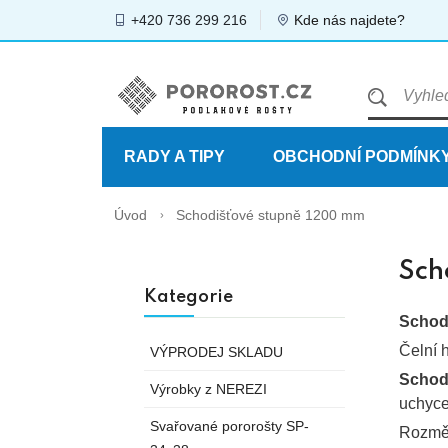
+420 736 299 216
Kde nás najdete?
RADY A TIPY
OBCHODNÍ PODMÍNK
Úvod
Schodišťové stupně 1200 mm
Sch
Kategorie
Schod
Čelní 
VÝPRODEJ SKLADU
Schod
Výrobky z NEREZI
uchyce
Svařované pororošty SP-
Rozměr