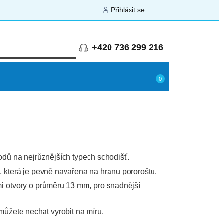
Přihlásit se
+420 736 299 216
0
odů na nejrůznějších typech schodišť.
 která je pevně navařena na hranu pororoštu.
i otvory o průměru 13 mm, pro snadnější
můžete nechat vyrobit na míru.