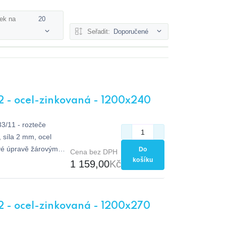
ek na
20
Seřadit:
Doporučené
2 - ocel-zinkovaná - 1200x240
33/11 - rozteče
síla 2 mm, ocel
vé úpravě žárovým
Do
Cena bez DPH
košíku
1 159,00
Kč
2 - ocel-zinkovaná - 1200x270