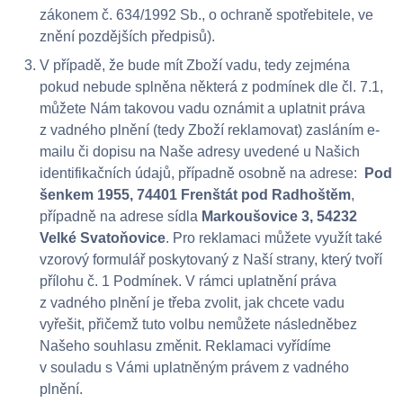
zákonem č. 634/1992 Sb., o ochraně spotřebitele, ve
znění pozdějších předpisů).
V případě, že bude mít Zboží vadu, tedy zejména
pokud nebude splněna některá z podmínek dle čl. 7.1,
můžete Nám takovou vadu oznámit a uplatnit práva
z vadného plnění (tedy Zboží reklamovat) zasláním e-
mailu či dopisu na Naše adresy uvedené u Našich
identifikačních údajů, případně osobně na adrese:
Pod
šenkem 1955, 74401 Frenštát pod Radhoštěm
,
případně na adrese sídla
Markoušovice 3, 54232
Velké Svatoňovice
. Pro reklamaci můžete využít také
vzorový formulář poskytovaný z Naší strany, který tvoří
přílohu č. 1 Podmínek. V rámci uplatnění práva
z vadného plnění je třeba zvolit, jak chcete vadu
vyřešit, přičemž tuto volbu nemůžete následněbez
Našeho souhlasu změnit. Reklamaci vyřídíme
v souladu s Vámi uplatněným právem z vadného
plnění.