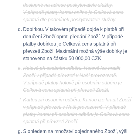
dostupné na adrese poskytovatele služby.
V případě platby kartou online je Celková cena
splatná dle podmínek poskytovatele služby.
Dobírkou. V takovém případě dojde k platbě při
doručení Zboží oproti předání Zboží. V případě
platby dobírkou je Celková cena splatná při
převzetí Zboží. Maximální možná výše dobírky je
stanovena na částku 50 000,00 CZK.
Hotově při osobním odběru. Hotově lze hradit
Zboží v případě převzetí v Naší provozovně.
V případě platby hotově při osobním odběru je
Celková cena splatná při převzetí Zboží.
Kartou při osobním odběru. Kartou lze hradit Zboží
v případě převzetí v Naší provozovně. V případě
platby kartou při osobním odběru je Celková cena
splatná při převzetí Zboží.
S ohledem na množství objednaného Zboží, výši