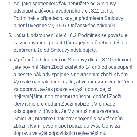
Ani jako spotřebitel však nemůžete od Smlouvy
odstoupit z důvodu uvedeného v čl. 8.2. těchto
Podmínek v případech, kdy je předmětem Smlouvy
plnění uvedené v § 1837 Občanského zákoníku.
Lhůta k odstoupení dle čl. 8.2 Podmínek se považuje
za zachovanou, pokud Nám v jejím průběhu odešlete
oznámení, že od Smlouvy odstupujete.
V případě odstoupení od Smlouvy dle čl. 8.2 Podmínek
jste povinní Nám Zboží zaslat do 14 dnů od odstoupení
a nesete náklady spojené s navrácením zboží k Nám.
Vy máte naopak nárok na to, abychom Vám vrátili Cenu
za dopravu, avšak pouze ve výši odpovídající
nejlevnějšímu nabízenému způsobu dodání Zboží,
který jsme pro dodání Zboží nabízeli. V případě
odstoupení z důvodu, že My porušíme uzavřenou
Smlouvu, hradíme i náklady spojené s navrácením
zboží k Nám, ovšem opět pouze do výše Ceny za
dopravu ve výši odpovídající nejlevnějšímu