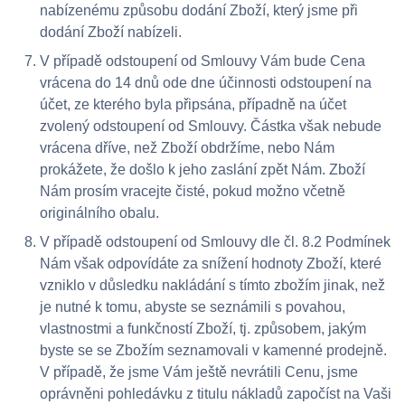
nabízenému způsobu dodání Zboží, který jsme při
dodání Zboží nabízeli.
V případě odstoupení od Smlouvy Vám bude Cena
vrácena do 14 dnů ode dne účinnosti odstoupení na
účet, ze kterého byla připsána, případně na účet
zvolený odstoupení od Smlouvy. Částka však nebude
vrácena dříve, než Zboží obdržíme, nebo Nám
prokážete, že došlo k jeho zaslání zpět Nám. Zboží
Nám prosím vracejte čisté, pokud možno včetně
originálního obalu.
V případě odstoupení od Smlouvy dle čl. 8.2 Podmínek
Nám však odpovídáte za snížení hodnoty Zboží, které
vzniklo v důsledku nakládání s tímto zbožím jinak, než
je nutné k tomu, abyste se seznámili s povahou,
vlastnostmi a funkčností Zboží, tj. způsobem, jakým
byste se se Zbožím seznamovali v kamenné prodejně.
V případě, že jsme Vám ještě nevrátili Cenu, jsme
oprávněni pohledávku z titulu nákladů započíst na Vaši