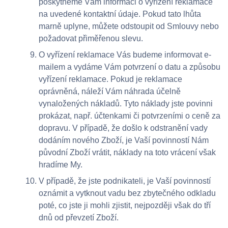
poskytneme Vám informaci o vyřízení reklamace
na uvedené kontaktní údaje. Pokud tato lhůta
marně uplyne, můžete odstoupit od Smlouvy nebo
požadovat přiměřenou slevu.
O vyřízení reklamace Vás budeme informovat e-
mailem a vydáme Vám potvrzení o datu a způsobu
vyřízení reklamace. Pokud je reklamace
oprávněná, náleží Vám náhrada účelně
vynaložených nákladů. Tyto náklady jste povinni
prokázat, např. účtenkami či potvrzeními o ceně za
dopravu. V případě, že došlo k odstranění vady
dodáním nového Zboží, je Vaší povinností Nám
původní Zboží vrátit, náklady na toto vrácení však
hradíme My.
V případě, že jste podnikateli, je Vaší povinností
oznámit a vytknout vadu bez zbytečného odkladu
poté, co jste ji mohli zjistit, nejpozději však do tří
dnů od převzetí Zboží.