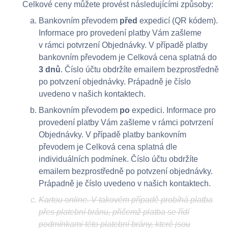
Celkové ceny můžete provést následujícími způsoby:
Bankovním převodem
před
expedicí (QR kódem).
Informace pro provedení platby Vám zašleme
v rámci potvrzení Objednávky. V případě platby
bankovním převodem je Celková cena splatná do
3 dnů
. Číslo účtu obdržíte emailem bezprostředně
po potvzení objednávky. Prápadně je číslo
uvedeno v našich kontaktech.
Bankovním převodem
po
expedici. Informace pro
provedení platby Vám zašleme v rámci potvrzení
Objednávky. V případě platby bankovním
převodem je Celková cena splatná dle
individuálních podmínek. Číslo účtu obdržíte
emailem bezprostředně po potvzení objednávky.
Prápadně je číslo uvedeno v našich kontaktech.
Kartou online. V takovém případě probíhá platba
přes platební bránu, přičemž platba se řídí
podmínkami této platební brány, které jsou