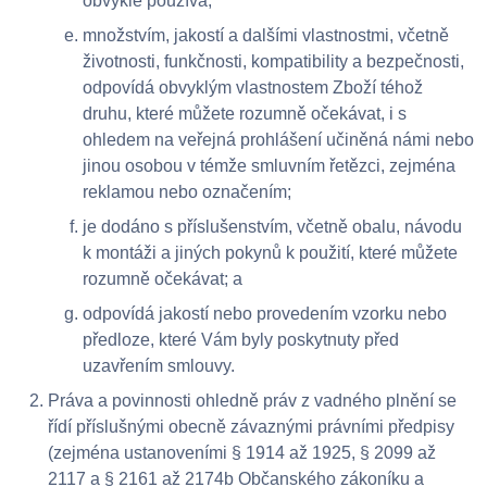
obvykle používá;
množstvím, jakostí a dalšími vlastnostmi, včetně
životnosti, funkčnosti, kompatibility a bezpečnosti,
odpovídá obvyklým vlastnostem Zboží téhož
druhu, které můžete rozumně očekávat, i s
ohledem na veřejná prohlášení učiněná námi nebo
jinou osobou v témže smluvním řetězci, zejména
reklamou nebo označením;
je dodáno s příslušenstvím, včetně obalu, návodu
k montáži a jiných pokynů k použití, které můžete
rozumně očekávat; a
odpovídá jakostí nebo provedením vzorku nebo
předloze, které Vám byly poskytnuty před
uzavřením smlouvy.
Práva a povinnosti ohledně práv z vadného plnění se
řídí příslušnými obecně závaznými právními předpisy
(zejména ustanoveními § 1914 až 1925, § 2099 až
2117 a § 2161 až 2174b Občanského zákoníku a