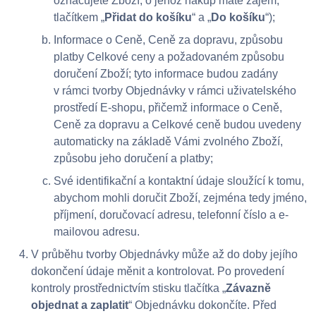
označujete Zboží, o jehož nákup máte zájem,
tlačítkem „
Přidat do košíku
“ a „
Do košíku
“);
Informace o Ceně, Ceně za dopravu, způsobu
platby Celkové ceny a požadovaném způsobu
doručení Zboží; tyto informace budou zadány
v rámci tvorby Objednávky v rámci uživatelského
prostředí E-shopu, přičemž informace o Ceně,
Ceně za dopravu a Celkové ceně budou uvedeny
automaticky na základě Vámi zvolného Zboží,
způsobu jeho doručení a platby;
Své identifikační a kontaktní údaje sloužící k tomu,
abychom mohli doručit Zboží, zejména tedy jméno,
příjmení, doručovací adresu, telefonní číslo a e-
mailovou adresu.
V průběhu tvorby Objednávky může až do doby jejího
dokončení údaje měnit a kontrolovat. Po provedení
kontroly prostřednictvím stisku tlačítka „
Závazně
objednat a zaplatit
“ Objednávku dokončíte. Před