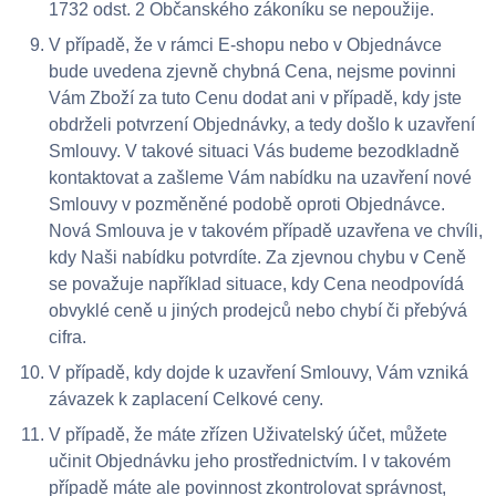
1732 odst. 2 Občanského zákoníku se nepoužije.
V případě, že v rámci E-shopu nebo v Objednávce
bude uvedena zjevně chybná Cena, nejsme povinni
Vám Zboží za tuto Cenu dodat ani v případě, kdy jste
obdrželi potvrzení Objednávky, a tedy došlo k uzavření
Smlouvy. V takové situaci Vás budeme bezodkladně
kontaktovat a zašleme Vám nabídku na uzavření nové
Smlouvy v pozměněné podobě oproti Objednávce.
Nová Smlouva je v takovém případě uzavřena ve chvíli,
kdy Naši nabídku potvrdíte. Za zjevnou chybu v Ceně
se považuje například situace, kdy Cena neodpovídá
obvyklé ceně u jiných prodejců nebo chybí či přebývá
cifra.
V případě, kdy dojde k uzavření Smlouvy, Vám vzniká
závazek k zaplacení Celkové ceny.
V případě, že máte zřízen Uživatelský účet, můžete
učinit Objednávku jeho prostřednictvím. I v takovém
případě máte ale povinnost zkontrolovat správnost,