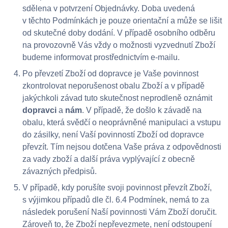
sdělena v potvrzení Objednávky. Doba uvedená
v těchto Podmínkách je pouze orientační a může se lišit
od skutečné doby dodání. V případě osobního odběru
na provozovně Vás vždy o možnosti vyzvednutí Zboží
budeme informovat prostřednictvím e-mailu.
Po převzetí Zboží od dopravce je Vaše povinnost
zkontrolovat neporušenost obalu Zboží a v případě
jakýchkoli závad tuto skutečnost neprodleně oznámit
dopravci
a
nám
. V případě, že došlo k závadě na
obalu, která svědčí o neoprávněné manipulaci a vstupu
do zásilky, není Vaší povinností Zboží od dopravce
převzít. Tím nejsou dotčena Vaše práva z odpovědnosti
za vady zboží a další práva vyplývající z obecně
závazných předpisů.
V případě, kdy porušíte svoji povinnost převzít Zboží,
s výjimkou případů dle čl. 6.4 Podmínek, nemá to za
následek porušení Naší povinnosti Vám Zboží doručit.
Zároveň to, že Zboží nepřevezmete, není odstoupení