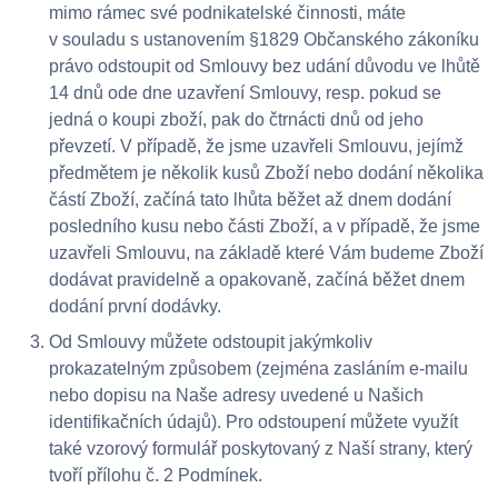
mimo rámec své podnikatelské činnosti, máte
v souladu s ustanovením §1829 Občanského zákoníku
právo odstoupit od Smlouvy bez udání důvodu ve lhůtě
14 dnů ode dne uzavření Smlouvy, resp. pokud se
jedná o koupi zboží, pak do čtrnácti dnů od jeho
převzetí. V případě, že jsme uzavřeli Smlouvu, jejímž
předmětem je několik kusů Zboží nebo dodání několika
částí Zboží, začíná tato lhůta běžet až dnem dodání
posledního kusu nebo části Zboží, a v případě, že jsme
uzavřeli Smlouvu, na základě které Vám budeme Zboží
dodávat pravidelně a opakovaně, začíná běžet dnem
dodání první dodávky.
Od Smlouvy můžete odstoupit jakýmkoliv
prokazatelným způsobem (zejména zasláním e-mailu
nebo dopisu na Naše adresy uvedené u Našich
identifikačních údajů). Pro odstoupení můžete využít
také vzorový formulář poskytovaný z Naší strany, který
tvoří přílohu č. 2 Podmínek.