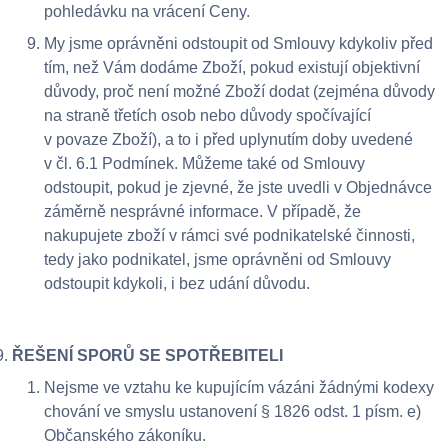
pohledávku na vrácení Ceny.
My jsme oprávněni odstoupit od Smlouvy kdykoliv před
tím, než Vám dodáme Zboží, pokud existují objektivní
důvody, proč není možné Zboží dodat (zejména důvody
na straně třetích osob nebo důvody spočívající
v povaze Zboží), a to i před uplynutím doby uvedené
v čl. 6.1 Podmínek. Můžeme také od Smlouvy
odstoupit, pokud je zjevné, že jste uvedli v Objednávce
záměrně nesprávné informace. V případě, že
nakupujete zboží v rámci své podnikatelské činnosti,
tedy jako podnikatel, jsme oprávněni od Smlouvy
odstoupit kdykoli, i bez udání důvodu.
ŘEŠENÍ SPORŮ SE SPOTŘEBITELI
Nejsme ve vztahu ke kupujícím vázáni žádnými kodexy
chování ve smyslu ustanovení § 1826 odst. 1 písm. e)
Občanského zákoníku.