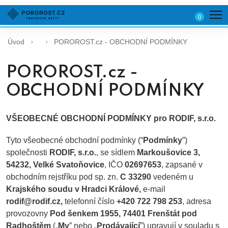
0
Úvod
POROROST.cz - OBCHODNÍ PODMÍNKY
POROROST.cz -
OBCHODNÍ PODMÍNKY
VŠEOBECNÉ OBCHODNÍ PODMÍNKY pro RODIF, s.r.o.
Tyto všeobecné obchodní podmínky (“
Podmínky
”)
společnosti
RODIF, s.r.o.
, se sídlem
Markoušovice 3,
54232, Velké Svatoňovice
, IČO
02697653
, zapsané v
obchodním rejstříku pod sp. zn.
C 33290
vedeném u
Krajského soudu v Hradci Králové,
e-mail
rodif@rodif.cz,
telefonní číslo
+420 722 798 253
, adresa
provozovny
Pod šenkem 1955, 74401 Frenštát pod
Radhoštěm
(„
My
” nebo „
Prodávající
”) upravují v souladu s