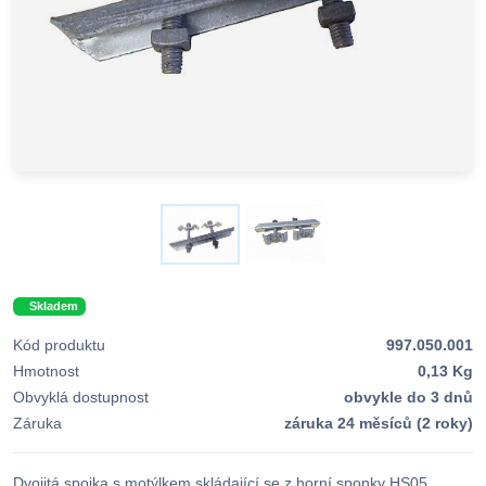
Skladem
Kód produktu
997.050.001
Hmotnost
0,13 Kg
Obvyklá dostupnost
obvykle do 3 dnů
Záruka
záruka 24 měsíců (2 roky)
Dvojitá spojka s motýlkem skládající se z horní sponky HS05,