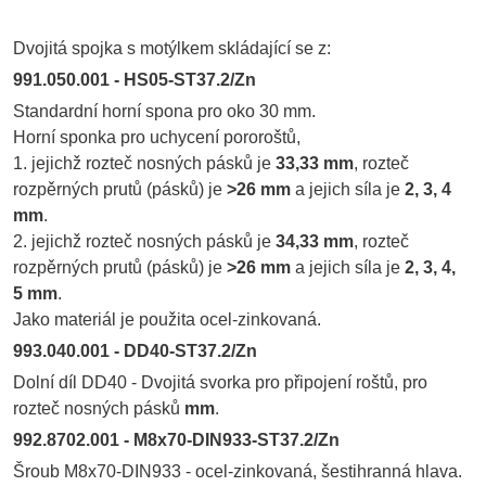
Dvojitá spojka s motýlkem skládající se z:
991.050.001 - HS05-ST37.2/Zn
Standardní horní spona pro oko 30 mm.
Horní sponka pro uchycení pororoštů,
1. jejichž rozteč nosných pásků je
33,33 mm
, rozteč
rozpěrných prutů (pásků) je
>26 mm
a jejich síla je
2, 3, 4
mm
.
2. jejichž rozteč nosných pásků je
34,33 mm
, rozteč
rozpěrných prutů (pásků) je
>26 mm
a jejich síla je
2, 3, 4,
5 mm
.
Jako materiál je použita ocel-zinkovaná.
993.040.001 - DD40-ST37.2/Zn
Dolní díl DD40 - Dvojitá svorka pro připojení roštů, pro
rozteč nosných pásků
mm
.
992.8702.001 - M8x70-DIN933-ST37.2/Zn
Šroub M8x70-DIN933 - ocel-zinkovaná, šestihranná hlava.