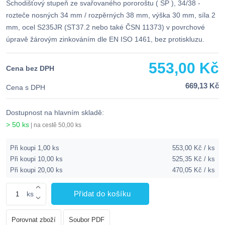
Schodišťový stupeň ze svařovaného pororoštu ( SP ), 34/38 -
rozteče nosných 34 mm / rozpěrných 38 mm, výška 30 mm, síla 2
mm, ocel S235JR (ST37.2 nebo také ČSN 11373) v povrchové
úpravě žárovým zinkováním dle EN ISO 1461, bez protiskluzu.
553,00 Kč
Cena bez DPH
669,13 Kč
Cena s DPH
Dostupnost na hlavním skladě:
> 50 ks
| na cestě 50,00 ks
Při koupi 1,00 ks
553,00 Kč / ks
Při koupi 10,00 ks
525,35 Kč / ks
Při koupi 20,00 ks
470,05 Kč / ks
Přidat do košíku
ks
Porovnat zboží
Soubor PDF