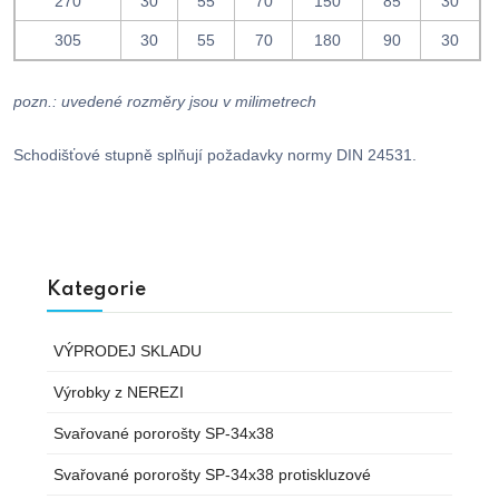
270
30
55
70
150
85
30
305
30
55
70
180
90
30
pozn.: uvedené rozměry jsou v milimetrech
Schodišťové stupně splňují požadavky normy DIN 24531.
Kategorie
VÝPRODEJ SKLADU
Výrobky z NEREZI
Svařované pororošty SP-34x38
Svařované pororošty SP-34x38 protiskluzové