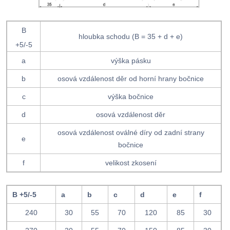
B
hloubka schodu (B = 35 + d + e)
+5/-5
a
výška pásku
b
osová vzdálenost děr od horní hrany bočnice
c
výška bočnice
d
osová vzdálenost děr
osová vzdálenost oválné díry od zadní strany
e
bočnice
f
velikost zkosení
B +5/-5
a
b
c
d
e
f
240
30
55
70
120
85
30