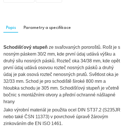
Popis
Parametry a specifikace
Schodišťový stupeň
ze svařovaných pororoštů. Rošt je s
nosným páskem 30/2 mm, kde první údaj udává výšku a
druhý sílu nosných pásků. Rozteč oka 34/38 mm, kde opět
první údaj udává osovou rozteč nosných pásků a druhý
údaj je pak osová rozteč nenosných prutů. Světlost oka je
32/33 mm. Schod je pro schodiště široké 800 mm a
hloubka schodu je 305 mm. Schodišťový stupeň je včetně
bočnic s montážními otvory a přední ochranné nášlapné
hrany
Jako výrobní materiál je použita ocel DIN ST37.2 (S235JR
nebo také ČSN 11373) v povrchové úpravě žárovým
zinkováním dle EN ISO 1461.