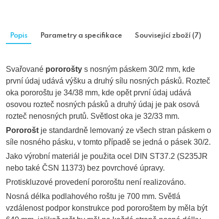
Popis
Parametry a specifikace
Související zboží (7)
Svařované
pororošty
s nosným páskem 30/2 mm, kde
první údaj udává výšku a druhý sílu nosných pásků. Rozteč
oka pororoštu je 34/38 mm, kde opět první údaj udává
osovou rozteč nosných pásků a druhý údaj je pak osová
rozteč nenosných prutů. Světlost oka je 32/33 mm.
Pororošt
je standardně lemovaný ze všech stran páskem o
síle nosného pásku, v tomto případě se jedná o pásek 30/2.
Jako výrobní materiál je použita ocel DIN ST37.2 (S235JR
nebo také ČSN 11373) bez povrchové úpravy.
Protiskluzové provedení pororoštu není realizováno.
Nosná délka podlahového roštu je 700 mm. Světlá
vzdálenost podpor konstrukce pod pororoštem by měla být