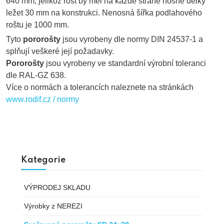
640 mm, jelikož rošt by měl na každé straně nosné délky
ležet 30 mm na konstrukci. Nenosná šířka podlahového
roštu je 1000 mm.
Tyto
pororošty
jsou vyrobeny dle normy DIN 24537-1 a
splňují veškeré její požadavky.
Pororošty
jsou vyrobeny ve standardní výrobní toleranci
dle RAL-GZ 638.
Více o normách a tolerancích naleznete na stránkách
www.rodif.cz / normy
Kategorie
VÝPRODEJ SKLADU
Výrobky z NEREZI