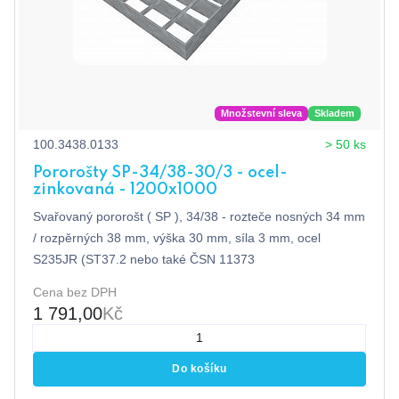
Množstevní sleva
Skladem
100.3438.0133
> 50 ks
Pororošty SP-34/38-30/3 - ocel-
zinkovaná - 1200x1000
Svařovaný pororošt ( SP ), 34/38 - rozteče nosných 34 mm
/ rozpěrných 38 mm, výška 30 mm, síla 3 mm, ocel
S235JR (ST37.2 nebo také ČSN 11373
Cena bez DPH
1 791,00
Kč
Do košíku