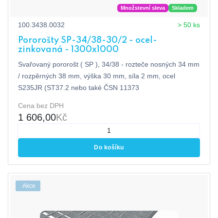
Množstevní sleva
Skladem
100.3438.0032
> 50 ks
Pororošty SP-34/38-30/2 - ocel-
zinkovaná - 1300x1000
Svařovaný pororošt ( SP ), 34/38 - rozteče nosných 34 mm
/ rozpěrných 38 mm, výška 30 mm, síla 2 mm, ocel
S235JR (ST37.2 nebo také ČSN 11373
Cena bez DPH
1 606,00
Kč
Do košíku
Akce