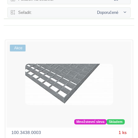
Seřadit:
Doporučené
Akce
Množstevní sleva
Skladem
100.3438.0003
1 ks