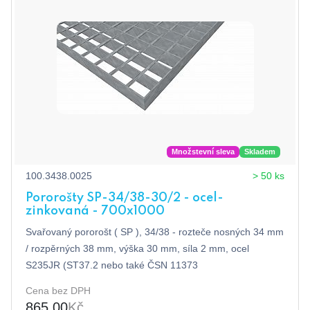
Množstevní sleva
Skladem
100.3438.0025
> 50 ks
Pororošty SP-34/38-30/2 - ocel-
zinkovaná - 700x1000
Svařovaný pororošt ( SP ), 34/38 - rozteče nosných 34 mm
/ rozpěrných 38 mm, výška 30 mm, síla 2 mm, ocel
S235JR (ST37.2 nebo také ČSN 11373
Cena bez DPH
865,00
Kč