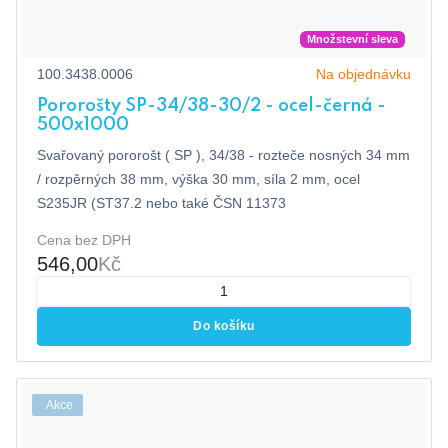
Množstevní sleva
100.3438.0006
Na objednávku
Pororošty SP-34/38-30/2 - ocel-černá -
500x1000
Svařovaný pororošt ( SP ), 34/38 - rozteče nosných 34 mm
/ rozpěrných 38 mm, výška 30 mm, síla 2 mm, ocel
S235JR (ST37.2 nebo také ČSN 11373
Cena bez DPH
546,00
Kč
Do košíku
Akce