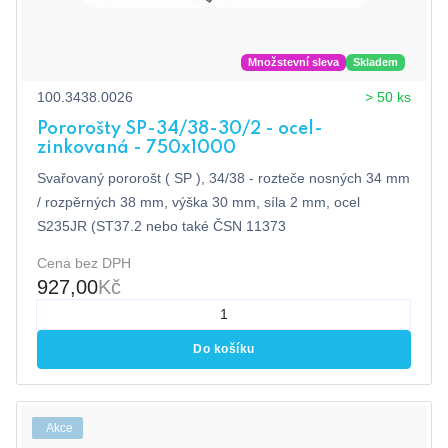
Množstevní sleva
Skladem
100.3438.0026
> 50 ks
Pororošty SP-34/38-30/2 - ocel-
zinkovaná - 750x1000
Svařovaný pororošt ( SP ), 34/38 - rozteče nosných 34 mm
/ rozpěrných 38 mm, výška 30 mm, síla 2 mm, ocel
S235JR (ST37.2 nebo také ČSN 11373
Cena bez DPH
927,00
Kč
Do košíku
Akce