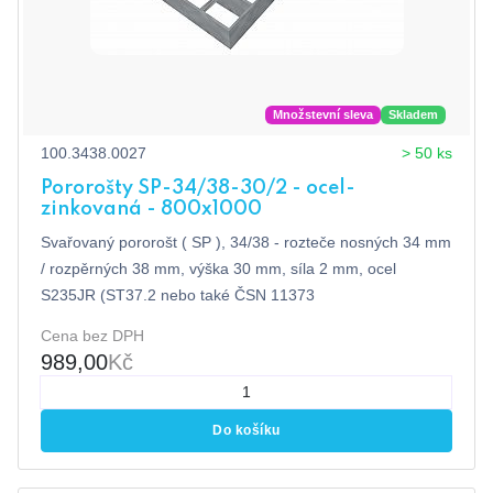
Množstevní sleva
Skladem
100.3438.0027
> 50 ks
Pororošty SP-34/38-30/2 - ocel-
zinkovaná - 800x1000
Svařovaný pororošt ( SP ), 34/38 - rozteče nosných 34 mm
/ rozpěrných 38 mm, výška 30 mm, síla 2 mm, ocel
S235JR (ST37.2 nebo také ČSN 11373
Cena bez DPH
989,00
Kč
Do košíku