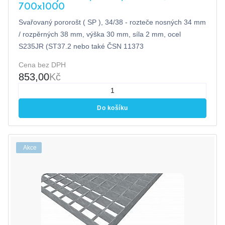
700x1000
Svařovaný pororošt ( SP ), 34/38 - rozteče nosných 34 mm
/ rozpěrných 38 mm, výška 30 mm, síla 2 mm, ocel
S235JR (ST37.2 nebo také ČSN 11373
Cena bez DPH
853,00
Kč
Do košíku
Akce