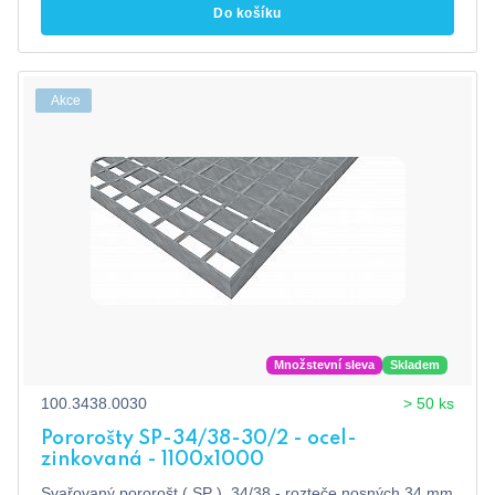
Do košíku
Akce
Množstevní sleva
Skladem
100.3438.0030
> 50 ks
Pororošty SP-34/38-30/2 - ocel-
zinkovaná - 1100x1000
Svařovaný pororošt ( SP ), 34/38 - rozteče nosných 34 mm