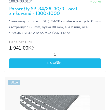
100.3438.0134
> 50 ks
Pororošty SP-34/38-30/3 - ocel-
zinkovaná - 1300x1000
Svařovaný pororošt ( SP ), 34/38 - rozteče nosných 34 mm
/ rozpěrných 38 mm, výška 30 mm, síla 3 mm, ocel
S235JR (ST37.2 nebo také ČSN 11373
Cena bez DPH
1 941,00
Kč
Do košíku
Akce