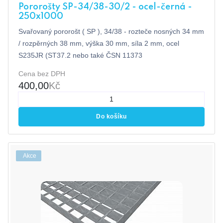
Pororošty SP-34/38-30/2 - ocel-černá -
250x1000
Svařovaný pororošt ( SP ), 34/38 - rozteče nosných 34 mm
/ rozpěrných 38 mm, výška 30 mm, síla 2 mm, ocel
S235JR (ST37.2 nebo také ČSN 11373
Cena bez DPH
400,00
Kč
Do košíku
Akce