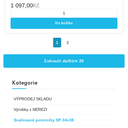
1 097,00
Kč
Do košíku
1
2
Zobrazit dalších 20
Kategorie
VÝPRODEJ SKLADU
Výrobky z NEREZI
Svařované pororošty SP-34x38