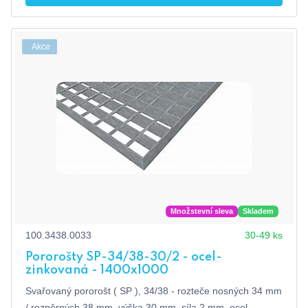
Akce
Množstevní sleva
Skladem
100.3438.0033
30-49 ks
Pororošty SP-34/38-30/2 - ocel-
zinkovaná - 1400x1000
Svařovaný pororošt ( SP ), 34/38 - rozteče nosných 34 mm
/ rozpěrných 38 mm, výška 30 mm, síla 2 mm, ocel