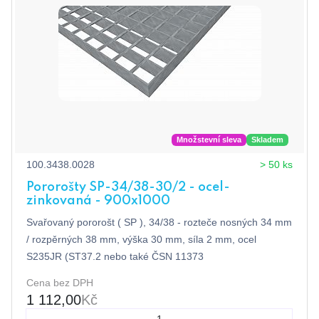
Množstevní sleva
Skladem
100.3438.0028
> 50 ks
Pororošty SP-34/38-30/2 - ocel-
zinkovaná - 900x1000
Svařovaný pororošt ( SP ), 34/38 - rozteče nosných 34 mm
/ rozpěrných 38 mm, výška 30 mm, síla 2 mm, ocel
S235JR (ST37.2 nebo také ČSN 11373
Cena bez DPH
1 112,00
Kč