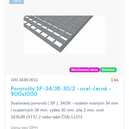
Akce
Množstevní sleva
Skladem
100.3438.0011
1 ks
Pororošty SP-34/38-30/2 - ocel-černá -
900x1000
Svařovaný pororošt ( SP ), 34/38 - rozteče nosných 34 mm
/ rozpěrných 38 mm, výška 30 mm, síla 2 mm, ocel
S235JR (ST37.2 nebo také ČSN 11373
Cena bez DPH