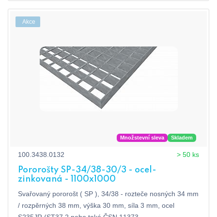
Akce
Množstevní sleva
Skladem
100.3438.0132
> 50 ks
Pororošty SP-34/38-30/3 - ocel-
zinkovaná - 1100x1000
Svařovaný pororošt ( SP ), 34/38 - rozteče nosných 34 mm
/ rozpěrných 38 mm, výška 30 mm, síla 3 mm, ocel
S235JR (ST37.2 nebo také ČSN 11373