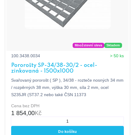
Množstevní sleva
Skladem
100.3438.0034
> 50 ks
Pororošty SP-34/38-30/2 - ocel-
zinkovaná - 1500x1000
Svařovaný pororošt ( SP ), 34/38 - rozteče nosných 34 mm
/ rozpěrných 38 mm, výška 30 mm, síla 2 mm, ocel
S235JR (ST37.2 nebo také ČSN 11373
Cena bez DPH
1 854,00
Kč
Do košíku