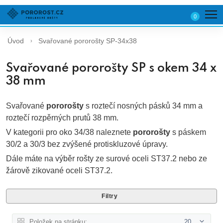
0
Úvod
Svařované pororošty SP-34x38
Svařované pororošty SP s okem 34 x
38 mm
Svařované
pororošty
s roztečí nosných pásků 34 mm a
roztečí rozpěrných prutů 38 mm.
V kategorii pro oko 34/38 naleznete
pororošty
s páskem
30/2 a 30/3 bez zvýšené protiskluzové úpravy.
Dále máte na výběr rošty ze surové oceli ST37.2 nebo ze
žárově zikované oceli ST37.2.
Filtry
Položek na stránku:
20