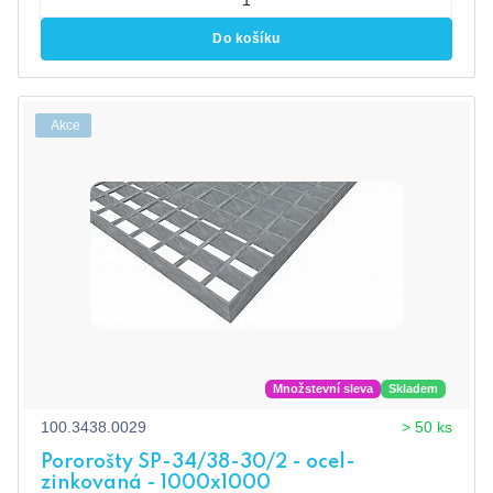
Do košíku
Akce
Množstevní sleva
Skladem
100.3438.0029
> 50 ks
Pororošty SP-34/38-30/2 - ocel-
zinkovaná - 1000x1000