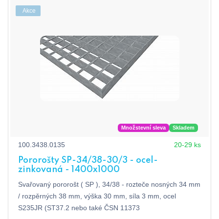
Akce
Množstevní sleva
Skladem
100.3438.0135
20-29 ks
Pororošty SP-34/38-30/3 - ocel-
zinkovaná - 1400x1000
Svařovaný pororošt ( SP ), 34/38 - rozteče nosných 34 mm
/ rozpěrných 38 mm, výška 30 mm, síla 3 mm, ocel
S235JR (ST37.2 nebo také ČSN 11373