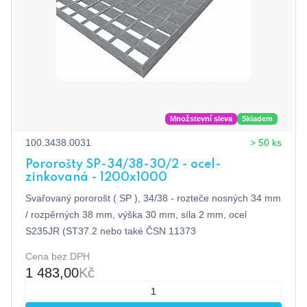
Množstevní sleva
Skladem
100.3438.0031
> 50 ks
Pororošty SP-34/38-30/2 - ocel-
zinkovaná - 1200x1000
Svařovaný pororošt ( SP ), 34/38 - rozteče nosných 34 mm
/ rozpěrných 38 mm, výška 30 mm, síla 2 mm, ocel
S235JR (ST37.2 nebo také ČSN 11373
Cena bez DPH
1 483,00
Kč