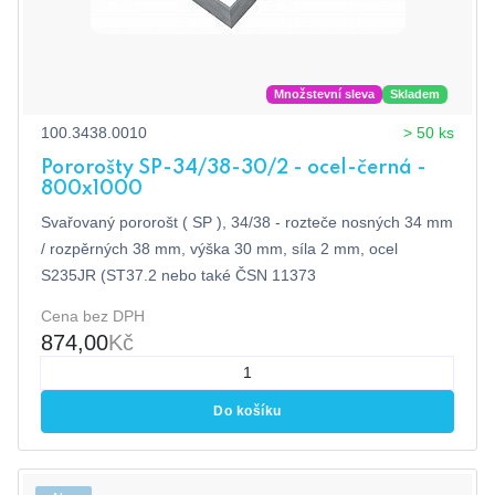
Množstevní sleva
Skladem
100.3438.0010
> 50 ks
Pororošty SP-34/38-30/2 - ocel-černá -
800x1000
Svařovaný pororošt ( SP ), 34/38 - rozteče nosných 34 mm
/ rozpěrných 38 mm, výška 30 mm, síla 2 mm, ocel
S235JR (ST37.2 nebo také ČSN 11373
Cena bez DPH
874,00
Kč
Do košíku