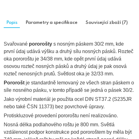
Popis
Parametry a specifikace
Související zboží (7)
Svařované
pororošty
s nosným páskem 30/2 mm, kde
první údaj udává výšku a druhý sílu nosných pásků. Rozteč
oka pororoštu je 34/38 mm, kde opět první údaj udává
osovou rozteč nosných pásků a druhý údaj je pak osová
rozteč nenosných prutů. Světlost oka je 32/33 mm.
Pororošt
je standardně lemovaný ze všech stran páskem o
síle nosného pásku, v tomto případě se jedná o pásek 30/2.
Jako výrobní materiál je použita ocel DIN ST37.2 (S235JR
nebo také ČSN 11373) bez povrchové úpravy.
Protiskluzové provedení pororoštu není realizováno.
Nosná délka podlahového roštu je 800 mm. Světlá
vzdálenost podpor konstrukce pod pororoštem by měla být