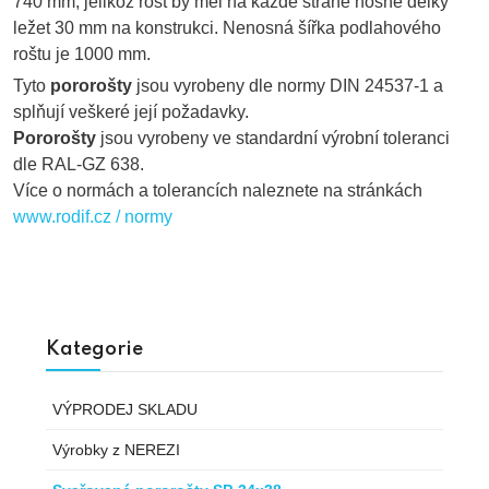
740 mm, jelikož rošt by měl na každé straně nosné délky
ležet 30 mm na konstrukci. Nenosná šířka podlahového
roštu je 1000 mm.
Tyto
pororošty
jsou vyrobeny dle normy DIN 24537-1 a
splňují veškeré její požadavky.
Pororošty
jsou vyrobeny ve standardní výrobní toleranci
dle RAL-GZ 638.
Více o normách a tolerancích naleznete na stránkách
www.rodif.cz / normy
Kategorie
VÝPRODEJ SKLADU
Výrobky z NEREZI